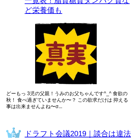
一覧表！脂質糖質タンパク質な
ど栄養価も
どーもっ 3児の父親！うみのお父ちゃんです^_^ 食欲の
秋！ 食べ過ぎていませんか〜？ この欲求だけは 抑える
事は出来ませんよね〜σ...
ドラフト会議2019｜談合は違法