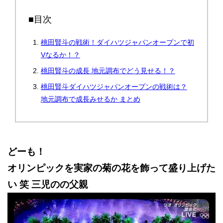
■目次
桃田賢斗の戦術！ダイハツジャパンオープンで初
Vなるか！？
桃田賢斗の成長 地元調布でどう見せる！？
桃田賢斗ダイハツジャパンオープンの戦術は？
地元調布で成長みせるか まとめ
どーも！
オリンピックを実家の菊の花を飾って盛り上げた
い 笑 三児のの父親