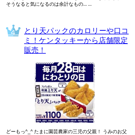
そうなると気になるのは余計なもの... ...
とり天パックのカロリーや口コ
ミ！ケンタッキーから店舗限定
販売！
どーもっ^_^ たまに園芸農家の三児の父親！ うみのお父