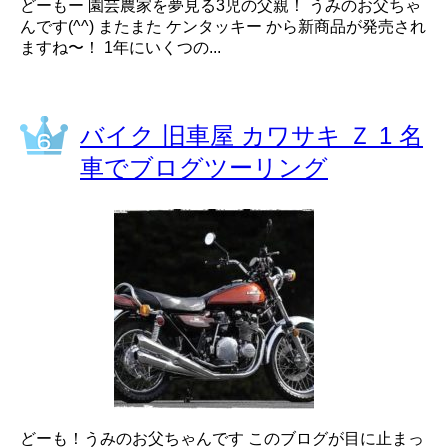
どーもー 園芸農家を夢見る3児の父親！ うみのお父ちゃ
んです(^^) またまた ケンタッキー から新商品が発売され
ますね〜！ 1年にいくつの...
バイク 旧車屋 カワサキ Ｚ 1 名
車でブログツーリング
どーも！うみのお父ちゃんです このブログが目に止まっ