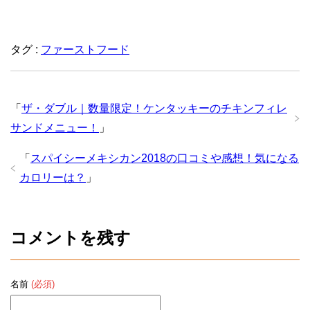
タグ :
ファーストフード
「
ザ・ダブル｜数量限定！ケンタッキーのチキンフィレ
サンドメニュー！
」
「
スパイシーメキシカン2018の口コミや感想！気になる
カロリーは？
」
コメントを残す
名前
(必須)